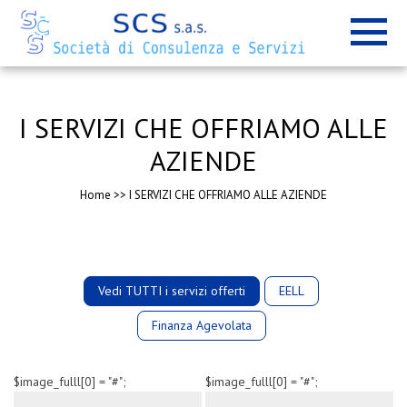
I SERVIZI CHE OFFRIAMO ALLE
AZIENDE
Home
>>
I SERVIZI CHE OFFRIAMO ALLE AZIENDE
Vedi TUTTI i servizi offerti
EELL
Finanza Agevolata
$image_fulll[0] = "#";
$image_fulll[0] = "#";