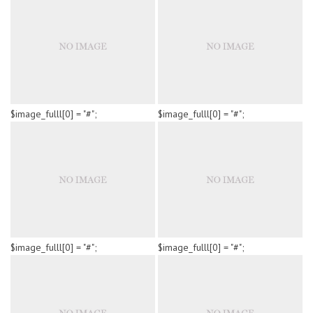
$image_fulll[0] = "#";
$image_fulll[0] = "#";
CONTRIBUTI ANTINCENDIO SICUREZZA SCOLASTICA 2019
SICUREZZA STRADALE 2019
$image_fulll[0] = "#";
$image_fulll[0] = "#";
EDILIZIA SCOLASTICA 2018 – NUOVE SCUOLE
CONTRIBUTO PROGETTAZIONE SCUOLE